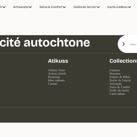
ir
Artisanats
Soins & Confort
Goûts du terroir
Carte-cadeau
Email
icité autochtone
Sign 
Atikuss
Collection
Atikuss Store
Femmes
Atikuss Hotels
Hommes
Bookings
Enfants & Bébés
Idées cadeaux
Bottes de l'espoir
Contact
Artisanats
Soins & Confort
Goûts du terroir
Carte-cadeau