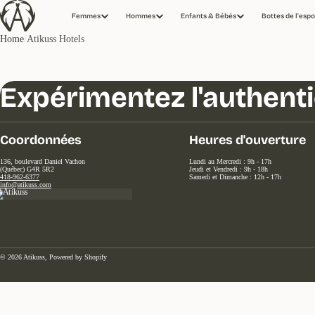
Femmes
Hommes
Enfants & Bébés
Bottes de l'espo
Home
Atikuss Hotels
Expérimentez l'authent
Coordonnées
Heures d'ouverture
136, boulevard Daniel Vachon
Lundi au Mercredi : 9h - 17h
(Québec) G4R 5R2
Jeudi et Vendredi : 9h - 18h
418-962-6377
Samedi et Dimanche : 12h - 17h
info@atikuss.com
© 2026
Atikuss
,
Powered by Shopify