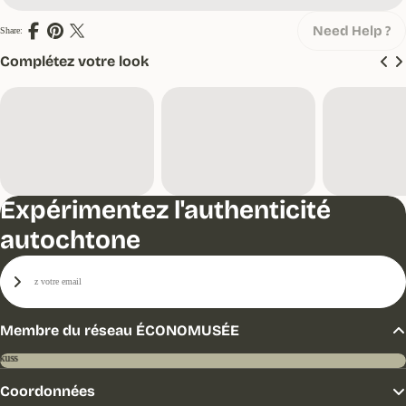
Need Help ?
Share:
Partager
Partager
Partager
sur
sur
sur
Facebook
Pinterest
X
Complétez votre look
(Twitter)
Expérimentez l'authenticité
autochtone
E-
mail
S'inscrire
Membre du réseau ÉCONOMUSÉE
Coordonnées