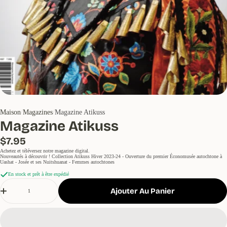
Maison
Magazines
Magazine Atikuss
Magazine Atikuss
Prix
$7.95
Achetez et téléversez notre magazine digital.
Nouveautés à découvrir ! Collection Atikuss Hiver 2023-24 - Ouverture du premier Économusée autochtone à
Uashat - Josée et ses Nuitshuanat - Femmes autochtones
régulier
En stock et prêt à être expédié
Quantité
Ajouter Au Panier