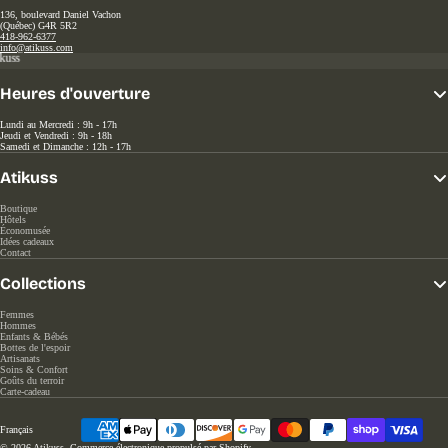
136, boulevard Daniel Vachon
(Québec) G4R 5R2
418-962-6377
info@atikuss.com
Heures d'ouverture
Lundi au Mercredi : 9h - 17h
Jeudi et Vendredi : 9h - 18h
Samedi et Dimanche : 12h - 17h
Atikuss
Boutique
Hôtels
Économusée
Idées cadeaux
Contact
Collections
Femmes
Hommes
Enfants & Bébés
Bottes de l'espoir
Artisanats
Soins & Confort
Goûts du terroir
Carte-cadeau
Langue
© 2026
Atikuss
,
Commerce électronique propulsé par Shopify